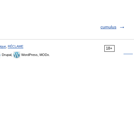
cumulus
ique
,
RÉCLAME
18+
Drupal,
WordPress, MODx.