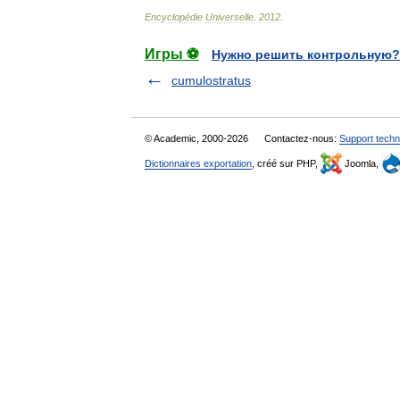
Encyclopédie
Universelle
.
2012
.
Игры ⚽
Нужно решить контрольную?
cumulostratus
© Academic, 2000-2026
Contactez-nous:
Support techn
Dictionnaires exportation
, créé sur PHP,
Joomla,