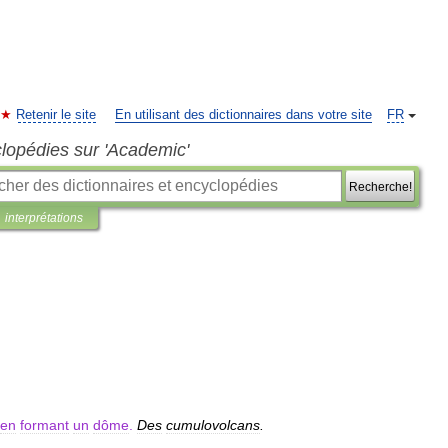
Retenir le site
En utilisant des dictionnaires dans votre site
FR
clopédies sur 'Academic'
Recherche!
interprétations
en
formant
un
dôme
.
Des
cumulovolcans
.