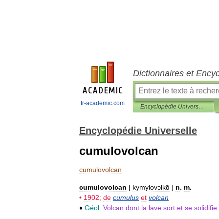
Dictionnaires et Ency
fr-academic.com
Encyclopédie Universelle
Encyclopédie Universelle
cumulovolcan
cumulovolcan
cumulovolcan
[
kymylovɔlkɑ̃
]
n
.
m
.
•
1902
;
de
cumulus
et
volcan
♦
Géol
.
Volcan
dont
la
lave
sort
et
se
solidifie